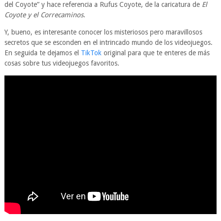
del Coyote” y hace referencia a Rufus Coyote, de la caricatura de
El
Coyote y el Correcaminos
.
Y, bueno, es interesante conocer los misteriosos pero maravillosos
secretos que se esconden en el intrincado mundo de los videojuegos.
En seguida te dejamos el
TikTok
original para que te enteres de más
cosas sobre tus videojuegos favoritos.