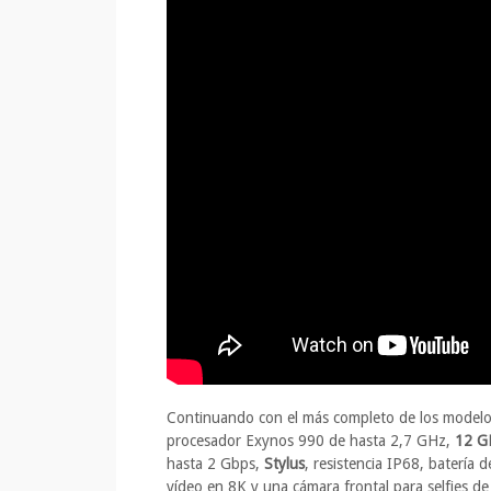
Continuando con el más completo de los modelo
procesador Exynos 990 de hasta 2,7 GHz,
12 G
hasta 2 Gbps,
Stylus
, resistencia IP68, batería 
vídeo en 8K y una cámara frontal para selfies d