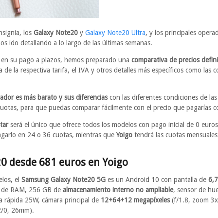
nsignia, los
Galaxy Note20
y
Galaxy Note20 Ultra
, y los principales oper
 ido detallando a lo largo de las últimas semanas.
s en su pago a plazos, hemos preparado una
comparativa de precios defin
 de la respectiva tarifa, el IVA y otros detalles más específicos como las 
ador es más barato y sus diferencias
con las diferentes condiciones de la
 cuotas, para que puedas comparar fácilmente con el precio que pagarías 
tar
será el único que ofrece todos los modelos con pago inicial de 0 eur
pagarlo en 24 o 36 cuotas, mientras que
Yoigo
tendrá las cuotas mensuales
0 desde 681 euros en Yoigo
los, el
Samsung Galaxy Note20 5G
es un Android 10 con pantalla de
6,7
B de RAM, 256 GB de
almacenamiento interno no ampliable
, sensor de hue
a rápida 25W, cámara principal de
12+64+12 megapíxeles
(f/1.8, zoom 3x
f2/0, 26mm).