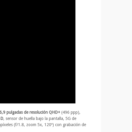
6,9 pulgadas de resolución QHD+
(496 ppp),
SD
, sensor de huella bajo la pantalla, 5G de
íxeles (f/1.8, zoom 5x, 120º) con grabación de