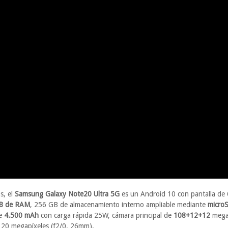
s, el
Samsung Galaxy Note20 Ultra 5G
es un Android 10 con pantalla de
B de RAM
, 256 GB de almacenamiento interno ampliable mediante
micro
de
4.500 mAh
con carga rápida 25W, cámara principal de
108+12+12
megap
e 20 megapíxeles (f2/0, 26mm).