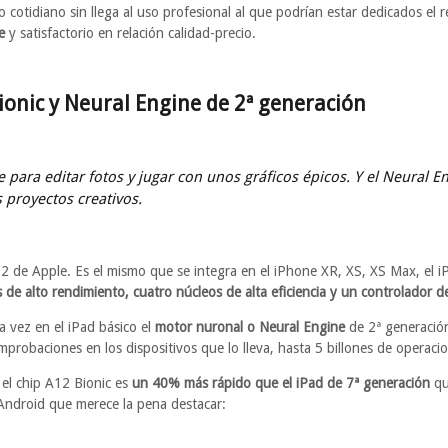
so cotidiano sin llega al uso profesional al que podrían estar dedicados e
e
y satisfactorio en relación calidad-precio.
ionic y Neural Engine de 2ª generación
le para editar fotos y jugar con unos gráficos épicos. Y el Neural
s proyectos creativos.
 de Apple. Es el mismo que se integra en el iPhone XR, XS, XS Max, el iP
 de alto rendimiento, cuatro núcleos de alta eficiencia y un controlador d
a vez en el iPad básico el
motor nuronal o Neural Engine
de 2ª generación
mprobaciones en los dispositivos que lo lleva, hasta 5 billones de operac
 el chip A12 Bionic es
un 40% más rápido que el iPad de 7ª generación
qu
ndroid que merece la pena destacar: