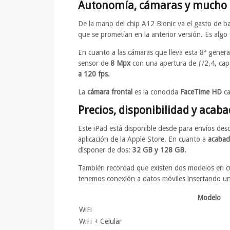
Autonomía, cámaras y mucho
De la mano del chip A12 Bionic va el gasto de 
que se prometían en la anterior versión. Es algo
En cuanto a las cámaras que lleva esta 8ª gener
sensor de
8 Mpx
con una apertura de ƒ/2,4, cap
a 120 fps.
La
cámara frontal
es la conocida
FaceTime HD
ca
Precios, disponibilidad y acab
Este iPad está disponible desde para envíos desd
aplicación de la Apple Store. En cuanto a
acabad
disponer de dos:
32 GB y 128 GB.
También recordad que existen dos modelos en 
tenemos conexión a datos móviles insertando un
Modelo
WiFi
WiFi + Celular