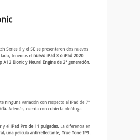
onic
tch Series 6 y el SE se presentaron dos nuevos
o lado, tenemos el
nuevo iPad 8 o iPad 2020
ip A12 Bionic y Neural Engine de 2ª generación.
te ninguna variación con respecto al iPad de 7ª
ada.
Además, cuenta con cubierta oleófuga
r y el
iPad Pro de 11 pulgadas.
La diferencia en
al, una película
antirreflectante
,
True Tone IP3.