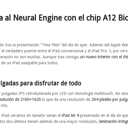
da al Neural Engine con el chip A12 Bi
o tras la presentación “Time Flies” del día de ayer. Además del Apple Wa
el verdadero puente entre el iPad convencional y el iPad Pro. Y, por otr
neración no son muchas. Aunque trae consigo
un nuevo interior con el ch
s de un iPad asequible para todos.
lgadas para disfrutar de todo
2 pulgadas IPS retroiluminada por LED con tecnología multitouch. No exis
solución de 2160×1620
lo que da una resolución de
264 píxeles por pulg
nits.
es iPad cercanos en tamaño serían el
iPad Air 4
presentado en el día de aye
stos dos últimos tienen además de una mayor resolución,
laminación integr