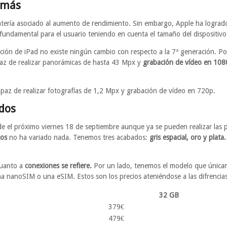
 más
batería asociado al aumento de rendimiento. Sin embargo, Apple ha logr
 fundamental para el usuario teniendo en cuenta el tamaño del dispositivo
ación de iPad no existe ningún cambio con respecto a la 7ª generación. Po
az de realizar panorámicas de hasta 43 Mpx y
grabación de vídeo en 108
paz de realizar fotografías de 1,2 Mpx y grabación de vídeo en 720p.
ados
e el próximo viernes 18 de septiembre aunque ya se pueden realizar las pr
os
no ha variado nada. Tenemos tres acabados:
gris espacial, oro y plata.
cuanto a
conexiones se refiere.
Por un lado, tenemos el modelo que únicam
a nanoSIM o una eSIM. Estos son los precios ateniéndose a las difrenci
32 GB
379€
479€