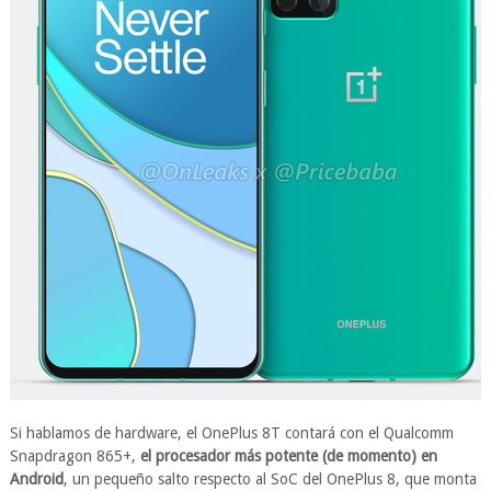
Si hablamos de hardware, el OnePlus 8T contará con el Qualcomm
Snapdragon 865+,
el procesador más potente (de momento) en
Android
, un pequeño salto respecto al SoC del OnePlus 8, que monta