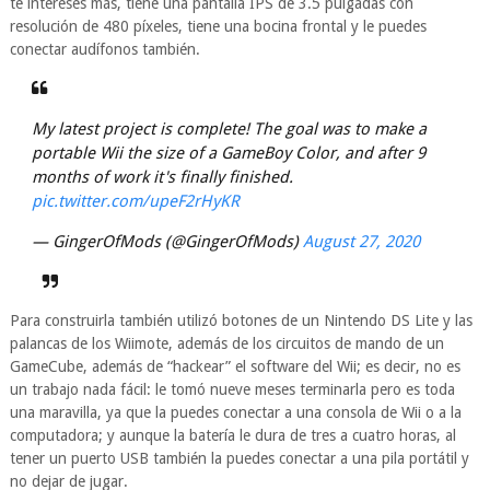
te intereses más, tiene una pantalla IPS de 3.5 pulgadas con
resolución de 480 píxeles​, tiene una bocina frontal y le puedes
conectar audífonos también.
My latest project is complete! The goal was to make a
portable Wii the size of a GameBoy Color, and after 9
months of work it's finally finished.
pic.twitter.com/upeF2rHyKR
— GingerOfMods (@GingerOfMods)
August 27, 2020
Para construirla también utilizó botones de un Nintendo DS Lite y las
palancas de los Wiimote, además de los circuitos de mando de un
GameCube, además de “hackear” el software del Wii; es decir, no es
un trabajo nada fácil: le tomó nueve meses terminarla pero es toda
una maravilla, ya que la puedes conectar a una consola de Wii o a la
computadora; y aunque la batería le dura de tres a cuatro horas, al
tener un puerto USB también la puedes conectar a una pila portátil y
no dejar de jugar.