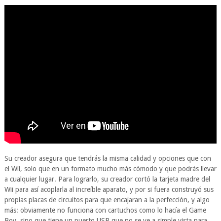
Su creador asegura que tendrás la misma calidad y opciones que con
el Wii, solo que en un formato mucho más cómodo y que podrás llevar
a cualquier lugar. Para lograrlo, su creador cortó la tarjeta madre del
Wii para así acoplarla al increíble aparato, y por si fuera construyó sus
propias placas de circuitos para que encajaran a la perfección, y algo
más: obviamente no funciona con cartuchos como lo hacía el Game
Boy, sino que tiene un puerto USB que no se ve a simple vista para