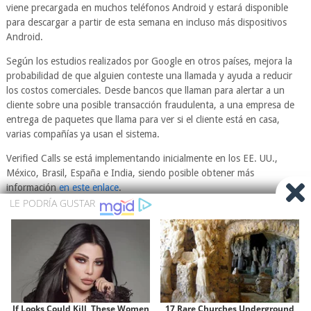
viene precargada en muchos teléfonos Android y estará disponible
para descargar a partir de esta semana en incluso más dispositivos
Android.
Según los estudios realizados por Google en otros países, mejora la
probabilidad de que alguien conteste una llamada y ayuda a reducir
los costos comerciales. Desde bancos que llaman para alertar a un
cliente sobre una posible transacción fraudulenta, a una empresa de
entrega de paquetes que llama para ver si el cliente está en casa,
varias compañías ya usan el sistema.
Verified Calls se está implementando inicialmente en los EE. UU.,
México, Brasil, España e India, siendo posible obtener más
información
en este enlace
.
Original de: WWWhat's new
PREVIOUS
NEXT
Cómo grabar la pantalla del
Un iPhone SE Plus puede ser la
teléfono en un iPhone
sorpresa de esta keynote que
nadie esperaba