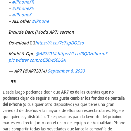
–
#iPhoneXR
–
#iPhoneXS
–
#iPhoneX
– ALL other
#iPhone
Include Dark (Modd AR7) version
Download 👇🏻
https://t.co/7c7xpDOSso
Modd & Opt.
@AR72014
https://t.co/3QDHihbrm5
pic.twitter.com/pCB0wS0LGA
— AR7 (@AR72014)
September 8, 2020
Desde luego podemos decir que
AR7 es de las cuentas que no
podemos dejar de seguir si nos gusta cambiar los fondos de pantalla
del iPhone
(o cualquier otro dispositivo) ya que tiene una gran
variedad de diseños y la mayoría de ellos son espectaculares. Elige el
que quieras y disfrútalo. Te esperamos para la keynote del próximo
martes en directo junto con el resto del equipo de Actualidad iPhone
para compartir todas las novedades que lance la compañía de