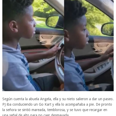
Según cuenta la abuela Angela, ella y su nieto salieron a dar un paseo.
PJ iba conduciendo un Go Kart y ella lo acompañaba a pie. De pronto
la señora se sintió mareada, temblorosa, y se tuvo que recargar en
una señal de alto para no caer desmayada.